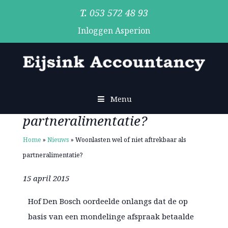
053 572 48 93
Inloggen Asperion
Woonlasten wel of niet
aftrekbaar als
Menu
partneralimentatie?
Home
»
Nieuws
»
Woonlasten wel of niet aftrekbaar als
partneralimentatie?
15 april 2015
Hof Den Bosch oordeelde onlangs dat de op
basis van een mondelinge afspraak betaalde