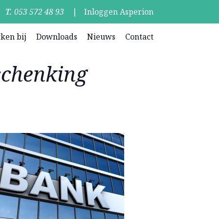
053 572 48 93
|
Inloggen Asperion
ken bij
Downloads
Nieuws
Contact
schenking