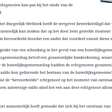
htgenoten kan pas bij het einde van de
d.
 het Burgerlijk Wetboek heeft de wetgever bewerkstelligd dat
 aannemelijk kan maken dat op het door hem gestelde momen
is bevoordeeld doordat een ander dat voordeel vanuit diens 
rake van een schenking in het geval van een huwelijksgeme
sgemeenschap betrof een gezamenlijke bankrekening, waaro
oor de huwelijksgemeenschap hadden de echtgenoten gezamenl
t saldo kon gedurende het bestaan van de huwelijksgemeensc
of dat de “bevoordeelde” echtgenoot op het moment van onts
 toen aanwezige saldo alsof het een aan deze echtgenoot afzo
 niet aannemelijk heeft gemaakt dat zich bij het ontstaan v